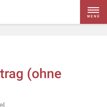
MENÜ
trag (ohne
el